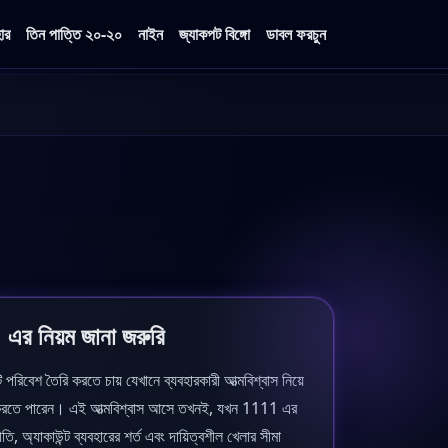
হার
তিন পাত্তি ২০-২০
নাইন
জ্যাকপট বিঙ্গো
ডাবল ফরচুন
এর নিয়ম জানা জরুরি
িবেশ তৈরি করতে চায় যেখানে ব্যবহারকারী আত্মবিশ্বাস নিয়ে
হার করতে পারেন। এই আত্মবিশ্বাস আসে তখনই, যখন 1111 এর
তি, অ্যাকাউন্ট ব্যবহারের শর্ত এবং দায়িত্বশীল খেলার সীমা