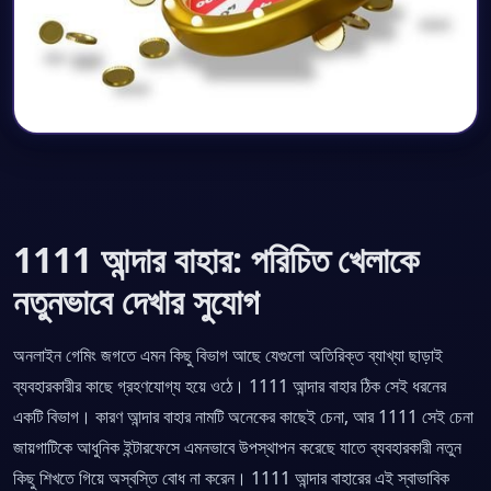
1111 আন্দার বাহার: পরিচিত খেলাকে
নতুনভাবে দেখার সুযোগ
অনলাইন গেমিং জগতে এমন কিছু বিভাগ আছে যেগুলো অতিরিক্ত ব্যাখ্যা ছাড়াই
ব্যবহারকারীর কাছে গ্রহণযোগ্য হয়ে ওঠে। 1111 আন্দার বাহার ঠিক সেই ধরনের
একটি বিভাগ। কারণ আন্দার বাহার নামটি অনেকের কাছেই চেনা, আর 1111 সেই চেনা
জায়গাটিকে আধুনিক ইন্টারফেসে এমনভাবে উপস্থাপন করেছে যাতে ব্যবহারকারী নতুন
কিছু শিখতে গিয়ে অস্বস্তি বোধ না করেন। 1111 আন্দার বাহারের এই স্বাভাবিক