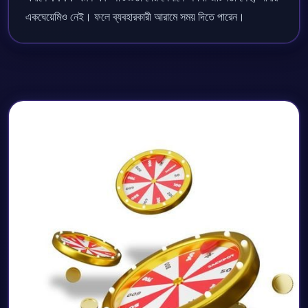
একঘেয়েমিও নেই। ফলে ব্যবহারকারী আরামে সময় দিতে পারেন।