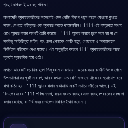
গ্রহণযোগ্যতাই এর বড় শক্তি।
বাংলাদেশি ব্যবহারকারীদের অনেকেই এমন গেমিং বিভাগ পছন্দ করেন যেগুলো বুঝতে
সহজ, দেখতে পরিষ্কার এবং ব্যবহার করতে ঝামেলাহীন। 1111 এই বাস্তবতা মাথায়
রেখে আন্দার বাহার অংশটি তৈরি করেছে। 1111 আন্দার বাহারে ঢুকে মনে হয় না যে
সবকিছু অতিরিক্ত জটিল; বরং চেনা খেলাকে একটি নতুন, গোছানো ও আরামদায়ক
ডিজিটাল পরিবেশে দেখা যাচ্ছে। এই অনুভূতির কারণে 1111 ব্যবহারকারীদের কাছে
দ্রুতই স্বাভাবিক হয়ে ওঠে।
এখানে আরেকটি বড় দিক হলো ভিজ্যুয়াল ভারসাম্য। অনেক সময় কার্ডভিত্তিক গেমে
উপস্থাপনা হয় খুবই সাধারণ, আবার কখনও এত বেশি সাজানো থাকে যে মনোযোগ ধরে
রাখা কঠিন হয়। 1111 আন্দার বাহার মাঝামাঝি একটি স্থানে দাঁড়িয়ে আছে। এই
বিভাগের মধ্যে 1111 পরিচ্ছন্নতা, রঙের সংযত ব্যবহার এবং ব্যবহারপ্রবাহের স্বচ্ছতা
বজায় রেখেছে, যা দীর্ঘ সময় দেখলেও বিরক্তি তৈরি করে না।