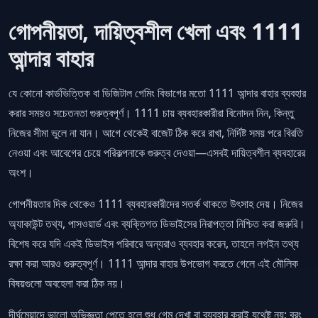
গোপনীয়তা, দায়িত্বশীল খেলা এবং 1111
আন্দার বাহার
যে কোনো কার্ডভিত্তিক বা ডিজিটাল গেমিং বিভাগের মতো 1111 আন্দার বাহার ব্যবহার
করার সময়ও সচেতনতা গুরুত্বপূর্ণ। 1111 চায় ব্যবহারকারীরা বিনোদন নিন, কিন্তু
নিজের সীমা ভুলে না যান। আগে থেকেই বাজেট ঠিক করে রাখা, নির্দিষ্ট সময় পরে বিরতি
নেওয়া এবং আবেগের চেয়ে পরিকল্পনাকে গুরুত্ব দেওয়া—এসবই দায়িত্বশীল ব্যবহারের
অংশ।
গোপনীয়তার দিক থেকেও 1111 ব্যবহারকারীদের সতর্ক থাকতে উৎসাহ দেয়। নিজের
অ্যাকাউন্ট তথ্য, পাসওয়ার্ড এবং ব্যক্তিগত ডিভাইসের নিরাপত্তা নিশ্চিত করা জরুরি।
বিশেষ করে যদি একই ডিভাইস পরিবারে অন্যরাও ব্যবহার করেন, তাহলে লগইন তথ্য
রক্ষা করা আরও গুরুত্বপূর্ণ। 1111 আন্দার বাহার উপভোগ করতে গেলে এই মৌলিক
বিষয়গুলো অবহেলা করা ঠিক নয়।
দীর্ঘমেয়াদে ভালো অভিজ্ঞতা পেতে হলে শুধু গেম দেখা বা ব্যবহার করাই যথেষ্ট নয়; বরং