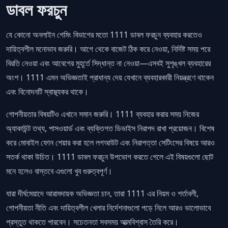
ডাবল ফরচুন
যে কোনো অনলাইন গেমিং বিভাগের মতো 1111 ডাবল ফরচুন ব্যবহার করতেও
দায়িত্বশীল মনোভাব জরুরি। আগে থেকে বাজেট ঠিক করে নেওয়া, নির্দিষ্ট সময় পরে
বিরতি নেওয়া এবং আবেগের মুহূর্তে সিদ্ধান্ত না নেওয়া—এসবই সুশৃঙ্খল ব্যবহারের
অংশ। 1111 এমন অভিজ্ঞতাই প্রাধান্য দেয় যেখানে ব্যবহারকারী নিয়ন্ত্রণে থাকেন
এবং বিনোদনটি স্বাস্থ্যকর থাকে।
গোপনীয়তার বিষয়টিও এখানে সমান জরুরি। 1111 ব্যবহার করার সময় নিজের
অ্যাকাউন্ট তথ্য, পাসওয়ার্ড এবং ব্যক্তিগত ডিভাইস নিরাপদ রাখা প্রয়োজন। বিশেষ
করে মোবাইল ফোন শেয়ার করা হলে লগআউট এবং নিরাপত্তা সেটিংসের বিষয়ে আরও
সতর্ক থাকা উচিত। 1111 ডাবল ফরচুন উপভোগ করতে গেলে এই বিষয়গুলো ছোট
মনে হলেও বাস্তবে এগুলো খুব গুরুত্বপূর্ণ।
যারা দীর্ঘমেয়াদে আরামদায়ক অভিজ্ঞতা চান, তারা 1111 এর নিয়ম ও শর্তাবলী,
গোপনীয়তা নীতি এবং দায়িত্বশীল খেলার নির্দেশনাগুলো পড়ে নিলে আরও ভালোভাবে
প্রস্তুত থাকতে পারবেন। সচেতনতা সবসময় আত্মবিশ্বাস তৈরি করে।