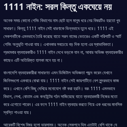
1111 নাইন: সরল কিন্তু একঘেয়ে নয়
অনেক সময় কোনো গেমিং বিভাগের নাম ছোট হলে মানুষ ধরে নেয় বিষয়টিও হয়তো খুব
সাধারণ। কিন্তু 1111 নাইন সেই ধারণাকে ভিন্নভাবে তুলে ধরে। 1111 এই
সেকশনটিকে এমনভাবে তৈরি করেছে যাতে সরল নামের ভেতরেও একটি পরিপাটি ও স্মার্ট
গেমিং অনুভূতি পাওয়া যায়। এখানকার সবচেয়ে বড় দিক হলো এর স্বাভাবিকতা।
প্রথমবার ব্যবহারকারীও 1111 নাইন দেখে ভড়কে যান না, আবার অভিজ্ঞ ব্যবহারকারীর
কাছেও এটি অতিরিক্ত হালকা মনে হয় না।
বাংলাদেশি ব্যবহারকারীরা সাধারণত এমন ডিজিটাল অভিজ্ঞতা পছন্দ করেন যেখানে
জিনিসগুলো একবারে বোঝা যায়। 1111 নাইন সেই জায়গাটিতে বেশ সুন্দরভাবে কাজ
করে। এখানে বেশি কিছু দেখিয়ে মনোযোগ নষ্ট করা হয়নি। বরং 1111 এমনভাবে
বিভাগ, লেখা, বোতাম এবং কনটেন্টের গঠন সাজিয়েছে যাতে ব্যবহারকারী নিজের মতো
করে এগোতে পারেন। এর ফলে 1111 নাইন ব্যবহার করতে গিয়ে এক ধরনের মানসিক
স্বস্তি পাওয়া যায়।
আরেকটি বিশেষ বিষয় হলো ভারসাম্য। অনেক সেকশনে থিম এতটাই বেশি থাকে যে