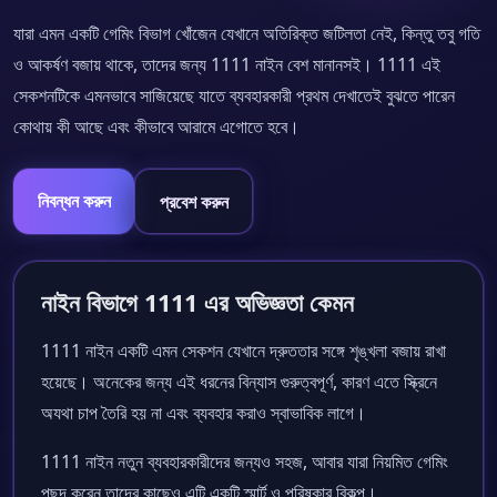
যারা এমন একটি গেমিং বিভাগ খোঁজেন যেখানে অতিরিক্ত জটিলতা নেই, কিন্তু তবু গতি
ও আকর্ষণ বজায় থাকে, তাদের জন্য 1111 নাইন বেশ মানানসই। 1111 এই
সেকশনটিকে এমনভাবে সাজিয়েছে যাতে ব্যবহারকারী প্রথম দেখাতেই বুঝতে পারেন
কোথায় কী আছে এবং কীভাবে আরামে এগোতে হবে।
নিবন্ধন করুন
প্রবেশ করুন
নাইন বিভাগে 1111 এর অভিজ্ঞতা কেমন
1111 নাইন একটি এমন সেকশন যেখানে দ্রুততার সঙ্গে শৃঙ্খলা বজায় রাখা
হয়েছে। অনেকের জন্য এই ধরনের বিন্যাস গুরুত্বপূর্ণ, কারণ এতে স্ক্রিনে
অযথা চাপ তৈরি হয় না এবং ব্যবহার করাও স্বাভাবিক লাগে।
1111 নাইন নতুন ব্যবহারকারীদের জন্যও সহজ, আবার যারা নিয়মিত গেমিং
পছন্দ করেন তাদের কাছেও এটি একটি স্মার্ট ও পরিষ্কার বিকল্প।